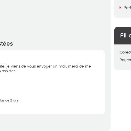
Par
Fil 
stées
Oored
Bayr
ité, je viens de vous envoyer un mail, merci de me
assister.
plus de 2 ans