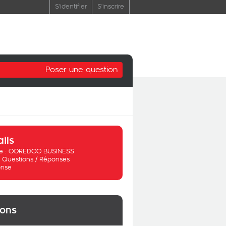
S'identifier
S'inscrire
Poser une question
ails
 :
OOREDOO BUSINESS
:
Questions / Réponses
nse
ions