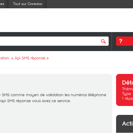
ses
Tout sur Ooredoo
stion: «
Api SMS réponse
»
Dét
Thème
Type 
ilise SMS comme moyen de validation les numéros téléphone
1
répo
 d'api SMS réponse vous avez ce service.
Act