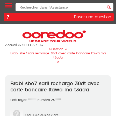
Poser une question
Accueil
SELFCARE
Question: «
Brabi sbe7 sarli recharge 30dt avec carte bancaire ltawa ma
t3ada
»
Brabi sbe7 sarli recharge 30dt avec
carte bancaire ltawa ma t3ada
Lotfi tayari ******** numéro 26******
Lotfi
il y a plus de 2 ans