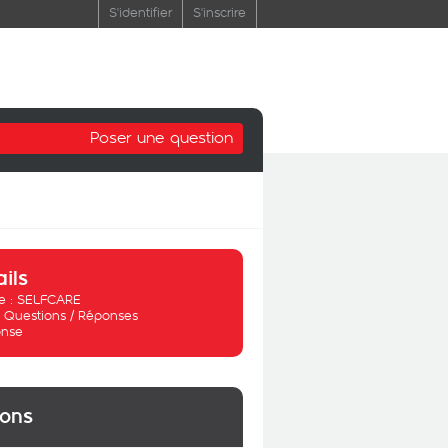
S'identifier
S'inscrire
Poser une question
ails
 :
SELFCARE
:
Questions / Réponses
nse
ions