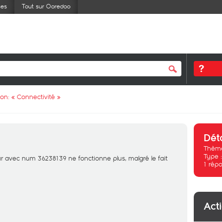
ses
Tout sur Ooredoo
ion: «
Connectivité
»
Dét
Thème
Type 
ur avec num 36238139 ne fonctionne plus, malgré le fait
1
répo
Act