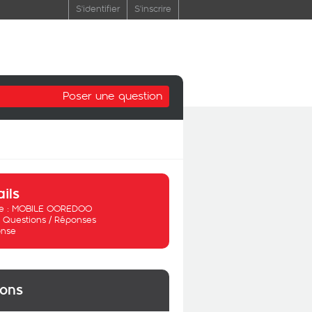
S'identifier
S'inscrire
Poser une question
ails
 :
MOBILE OOREDOO
:
Questions / Réponses
nse
ions