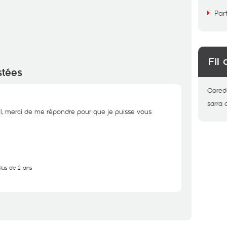
Par
Fil 
stées
Oored
sarra
l, merci de me répondre pour que je puisse vous
plus de 2 ans