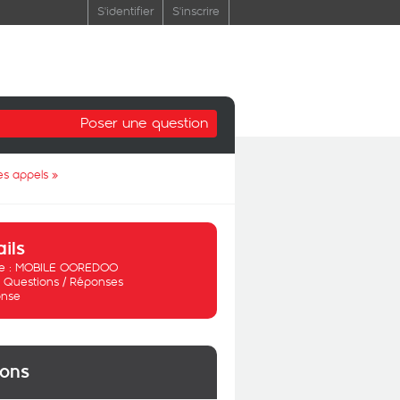
S'identifier
S'inscrire
Poser une question
es appels
»
ails
 :
MOBILE OOREDOO
:
Questions / Réponses
nse
ions