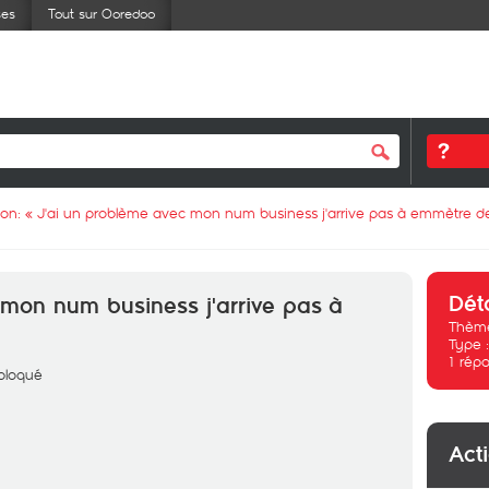
ses
Tout sur Ooredoo
ion: «
J'ai un problème avec mon num business j'arrive pas à emmètre d
Dét
mon num business j'arrive pas à
Thème
Type 
1
répo
 bloqué
Act