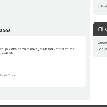
Par
Fil 
stées
Oored
ité, je viens de vous envoyer un mail, merci de me
Ben s
assister.
plus de 2 ans