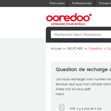
Particuliers
Professionnels
Entrepri
Accueil
SELFCARE
Question: «
Qu
Question de recharge 
J'ai voulu recharger mon numéro en 
échoué sauf que mon compte bancai
Aidez moi s'il vous plaît
merci
Khlif
il y a plus de 2 ans