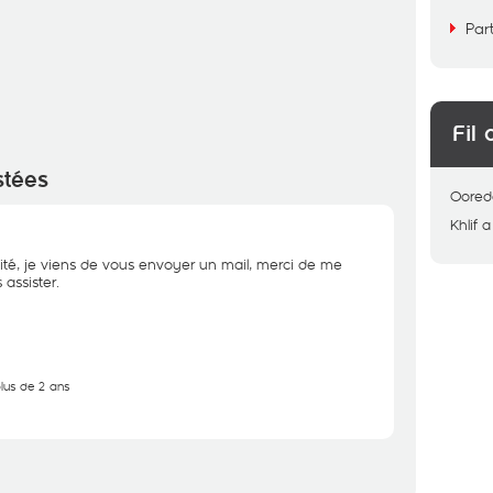
Par
Fil 
stées
Oored
Khlif
a
ité, je viens de vous envoyer un mail, merci de me
assister.
plus de 2 ans