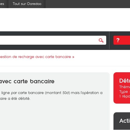
ses
Tout sur Ooredoo
estion de recharge avec carte bancaire
»
Dét
avec carte bancaire
Thème
Type 
ligne par carte bancaire (montant 50d) mais l’opération a
1
répo
re a été débité.
Act