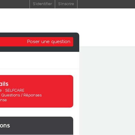
S'identifier
S'inscrire
Poser une question
ails
 :
SELFCARE
:
Questions / Réponses
nse
ions