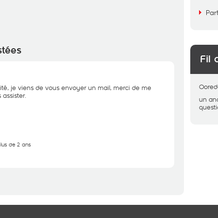
Par
stées
Fil 
Oored
ité, je viens de vous envoyer un mail, merci de me
assister.
un a
quest
plus de 2 ans