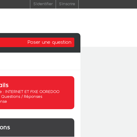
S'identifier
S'inscrire
Poser une question
ails
 :
INTERNET ET FIXE OOREDOO
:
Questions / Réponses
nse
ions