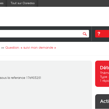
ses
Tout sur Ooredoo
Question: «
suivi mon demande
»
Dét
Thème
Type 
ous la referance 176903251
1
répo
Act