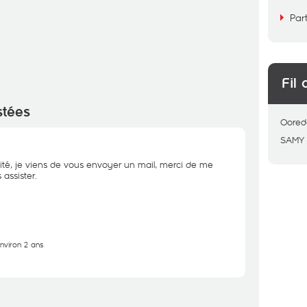
Par
Fil 
stées
Oored
SAMY
ité, je viens de vous envoyer un mail, merci de me
assister.
environ 2 ans