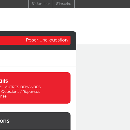
S'identifier
S'inscrire
Poser une question
ails
 :
AUTRES DEMANDES
:
Questions / Réponses
nse
ions