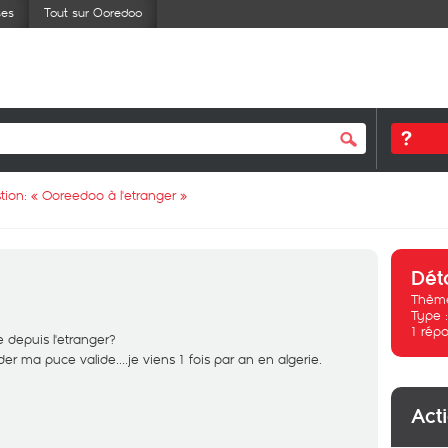
ses
Tout sur Ooredoo
tion: «
Ooreedoo à l'etranger
»
Dét
Thème
Type 
1
répo
depuis l'etranger?
der ma puce valide....je viens 1 fois par an en algerie.
Act