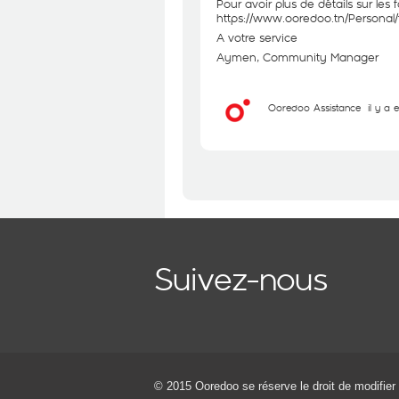
Pour avoir plus de détails sur les 
https://www.ooredoo.tn/Personal/f
A votre service
Aymen, Community Manager
Ooredoo Assistance
il y a 
Suivez-nous
© 2015 Ooredoo
se réserve le droit de modifier