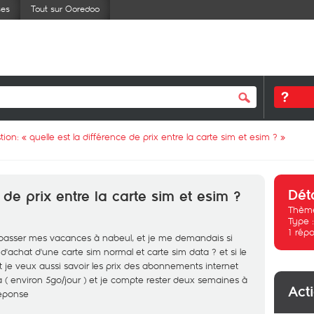
ses
Tout sur Ooredoo
tion: «
quelle est la différence de prix entre la carte sim et esim ?
»
Dét
 de prix entre la carte sim et esim ?
Thème
Type 
1
répo
passer mes vacances à nabeul, et je me demandais si
x d'achat d'une carte sim normal et carte sim data ? et si le
 je veux aussi savoir les prix des abonnements internet
 environ 5go/jour ) et je compte rester deux semaines à
Act
réponse