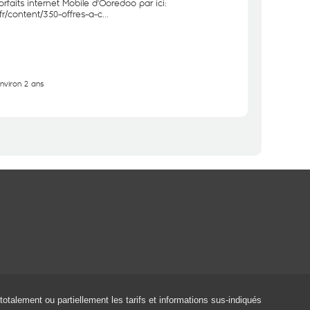
forfaits internet Mobile d'Ooredoo par ici:
r/content/350-offres-a-c...
environ 2 ans
 totalement ou partiellement les tarifs et informations sus-indiqués