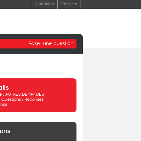
S'identifier
S'inscrire
Poser une question
ails
 :
AUTRES DEMANDES
:
Questions / Réponses
nse
ions