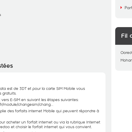
Par
s
Fil 
Oored
Moha
stées
Data est de 3DT et pour la carte SIM Mobile vous
 gratuits.
vers E-SIM en suivant les étapes suivantes:
/fr/module/changesim/chang...
e des forfaits internet Mobile qui peuvent répondre à
acheter un forfait internet ou via la rubrique Internet
doo et choisir le forfait internet qui vous convient.