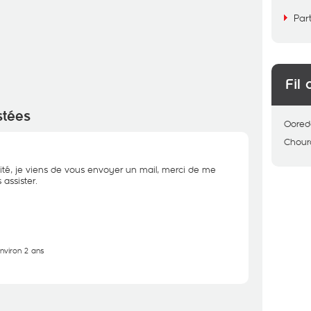
Par
Fil 
stées
Oored
Chour
ité, je viens de vous envoyer un mail, merci de me
assister.
environ 2 ans