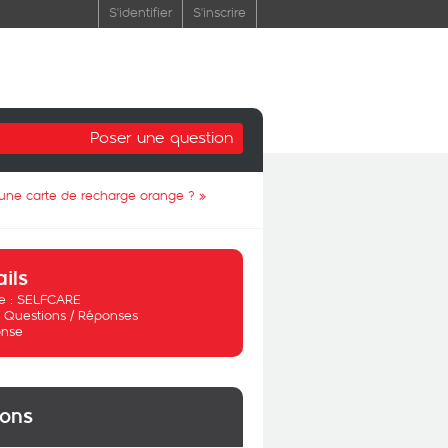
S'identifier
S'inscrire
Poser une question
une carte de recharge orange ?
»
ails
 :
SELFCARE
:
Questions / Réponses
nse
ions