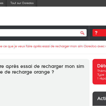
ses
Tout sur Ooredoo
e ce que je veux faire après essai de recharger mon sim Ooredoo avec 
Dét
ire après essai de recharger mon sim
Thème
e de recharge orange ?
Type 
1
répo
Act