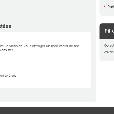
Par
stées
Fil 
Oored
ité, je viens de vous envoyer un mail, merci de me
assister.
Zakari
environ 2 ans