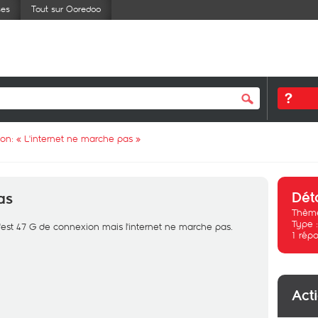
ses
Tout sur Ooredoo
ion: «
L'internet ne marche pas
»
Dét
as
Thème
Type 
'est 47 G de connexion mais l'internet ne marche pas.
1
répo
Act