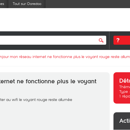
ses
Tout sur Ooredoo
njour mon réseau internet ne fonctionne plus le voyant rouge reste allu
Dét
ernet ne fonctionne plus le voyant
Thème
Type 
1
répo
ter au wifi le voyant rouge reste allumée
Act