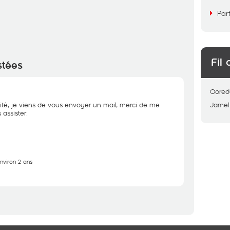
Par
Fil 
stées
Oored
ité, je viens de vous envoyer un mail, merci de me
Jamel
assister.
environ 2 ans