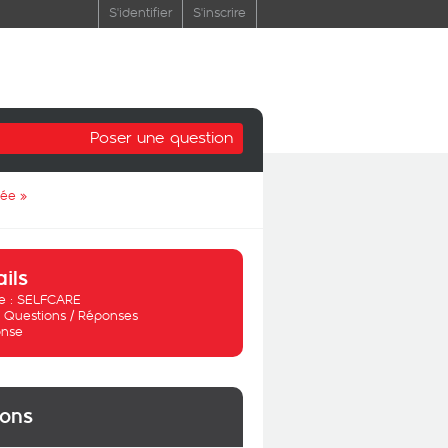
S'identifier
S'inscrire
Poser une question
mée
»
ails
 :
SELFCARE
:
Questions / Réponses
nse
ions