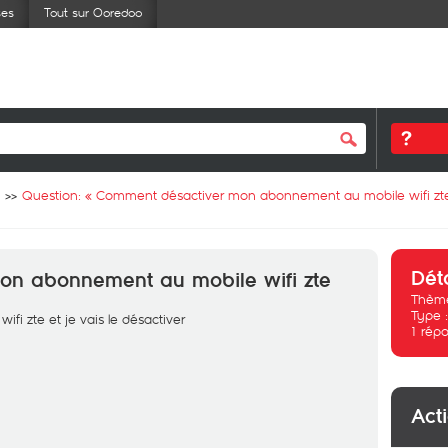
ses
Tout sur Ooredoo
Question: «
Comment désactiver mon abonnement au mobile wifi zt
Dét
on abonnement au mobile wifi zte
Thème
Type 
i zte et je vais le désactiver
1
répo
Act