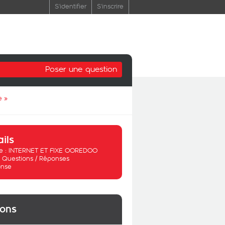
S'identifier
S'inscrire
Poser une question
e
»
ails
 :
INTERNET ET FIXE OOREDOO
:
Questions / Réponses
nse
ions