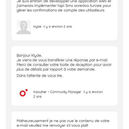
Je suis entrain de développer une application web et
j’aimerais implémenter l’api Sms ooredoo tunisie pour
gérer les confirmations de compte des utilisateurs
klyde
il y a environ 2 ans
Bonjour Klyde,
Je viens de vous transférer une réponse par e-mail.
Merci de consulter votre boite de réception pour avoir
plus de détails par rapport à votre demande.
Dans l'attente de vous lire,
Kaouther - Community Manager
il y a environ
2 ans
Malheureusement je ne pas vue le contenu de votre
e-mail veuillez me renvoyer s’il vous plaît