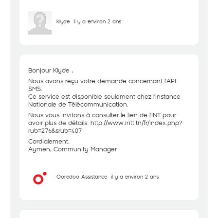
klyde
il y a environ 2 ans
Bonjour Klyde ,
Nous avons reçu votre demande concernant l'API
SMS.
Ce service est disponible seulement chez l'Instance
Nationale de Télécommunication.
Nous vous invitons à consulter le lien de l'INT pour
avoir plus de détails:
http://www.intt.tn/fr/index.php?
rub=276&srub=407
Cordialement,
Aymen, Community Manager
Ooredoo Assistance
il y a environ 2 ans