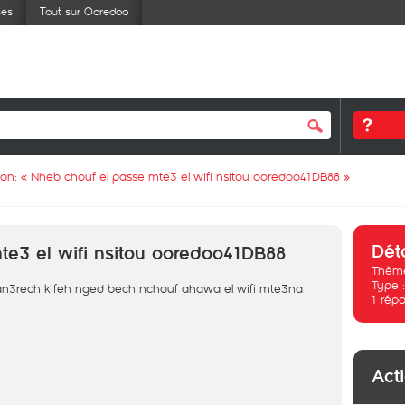
ses
Tout sur Ooredoo
ion: «
Nheb chouf el passe mte3 el wifi nsitou ooredoo41DB88
»
Dét
te3 el wifi nsitou ooredoo41DB88
Thème
Type 
 man3rech kifeh nged bech nchouf ahawa el wifi mte3na
1
répo
Act