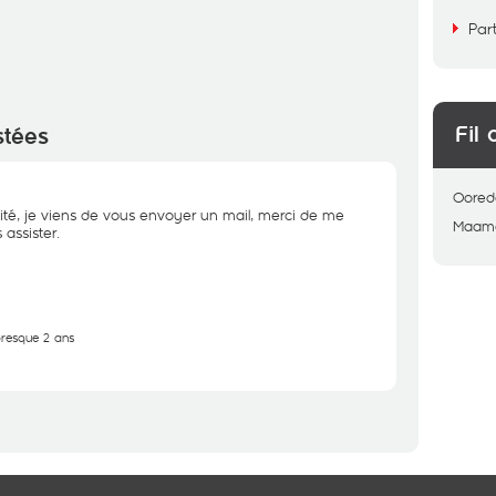
Par
Fil 
stées
Oored
ité, je viens de vous envoyer un mail, merci de me
Maamo
assister.
 presque 2 ans