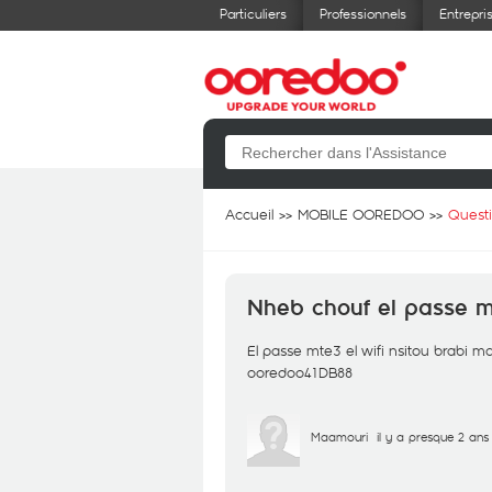
Particuliers
Professionnels
Entrepri
Accueil
MOBILE OOREDOO
Quest
Nheb chouf el passe m
El passe mte3 el wifi nsitou brabi
ooredoo41DB88
Maamouri
il y a presque 2 ans