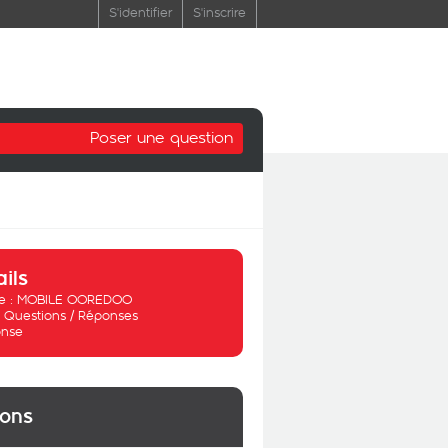
S'identifier
S'inscrire
Poser une question
ails
 :
MOBILE OOREDOO
:
Questions / Réponses
nse
ions