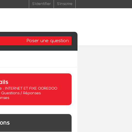
S'identifier
S'inscrire
Poser une question
ails
 :
INTERNET ET FIXE OOREDOO
:
Questions / Réponses
onses
ions