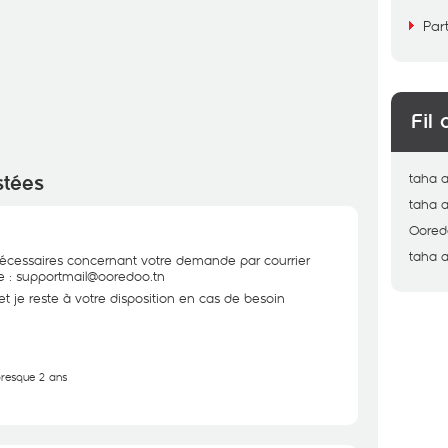
Par
Fil 
taha
stées
taha
Oored
taha
a
 nécessaires concernant votre demande par courrier
te : supportmail@ooredoo.tn
 je reste à votre disposition en cas de besoin
 presque 2 ans