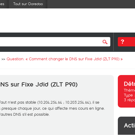
ses
Tout sur Ooredoo
Question: «
Comment changer le DNS sur Fixe Jdid (ZLT P90)
»
Dét
S sur Fixe Jdid (ZLT P90)
Thème
Type 
3
rép
t n'est pas stable (10.204.254.64 ; 10.203.254.64), il se
presque chaque jour, ce qui affecte mes cours en ligne.
utres DNS s'il est possible.
Act