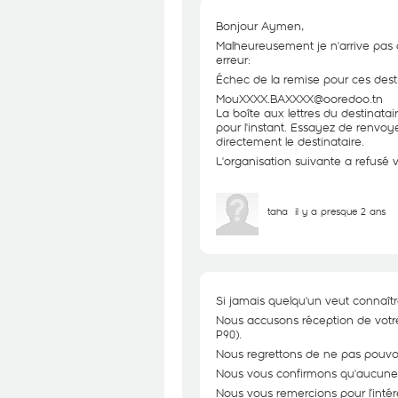
Bonjour Aymen,
Malheureusement je n'arrive pas 
erreur:
Échec de la remise pour ces dest
MouXXXX.BAXXXX@ooredoo.tn
La boîte aux lettres du destinata
pour l'instant. Essayez de renvo
directement le destinataire.
L'organisation suivante a refusé
taha
il y a presque 2 ans
Si jamais quelqu'un veut connaîtr
Nous accusons réception de votr
P90).
Nous regrettons de ne pas pouvo
Nous vous confirmons qu'aucune 
Nous vous remercions pour l’intér