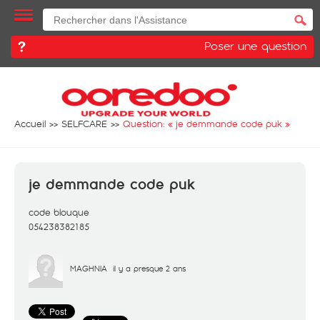
Poser une question
Accueil
SELFCARE
Question: «
je demmande code puk
»
je demmande code puk
code blouque
054238382185
MAGHNIA
il y a presque 2 ans