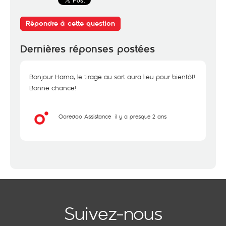
Répondre à cette question
Dernières réponses postées
Bonjour Hama, le tirage au sort aura lieu pour bientôt!
Bonne chance!
Ooredoo Assistance
il y a presque 2 ans
Suivez-nous