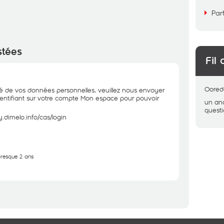
Par
stées
Fil 
Oored
té de vos données personnelles, veuillez nous envoyer
entifiant sur votre compte Mon espace pour pouvoir
un a
quest
.dimelo.info/cas/login
 presque 2 ans