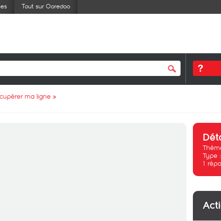
ses
Tout sur Ooredoo
cupérer ma ligne
»
Dét
Thème
Type 
1
répo
Act