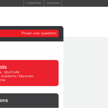
S'identifier
S'inscrire
Poser une question
ails
 :
SELFCARE
:
Questions / Réponses
nse
ions