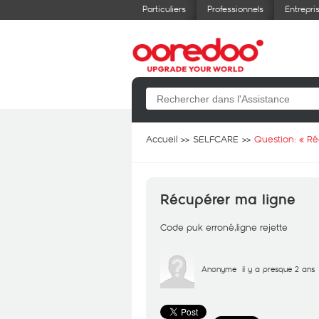
Particuliers
Professionnels
Entrepri
Accueil
SELFCARE
Question: «
Ré
Récupérer ma ligne
Code puk erroné,ligne rejette
Anonyme
il y a presque 2 ans