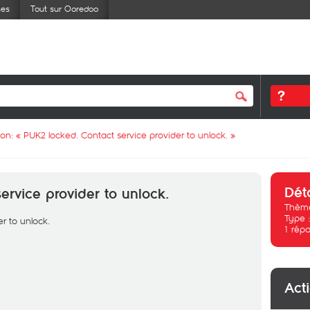
ses
Tout sur Ooredoo
ion: «
PUK2 locked. Contact service provider to unlock.
»
Dét
ervice provider to unlock.
Thème
Type 
r to unlock.
1
répo
Act