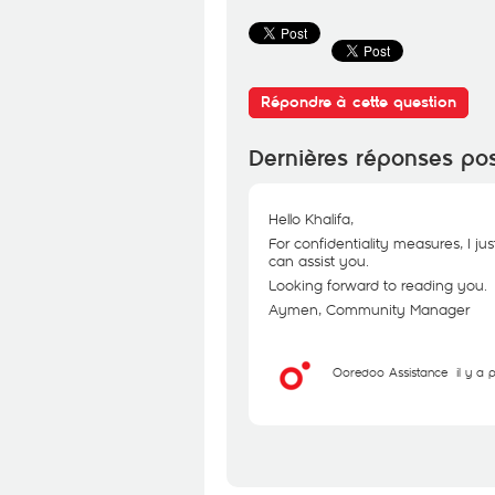
Répondre à cette question
Dernières réponses po
Hello Khalifa,
For confidentiality measures, I ju
can assist you.
Looking forward to reading you.
Aymen, Community Manager
Ooredoo Assistance
il y a