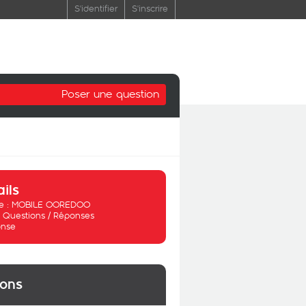
S'identifier
S'inscrire
Poser une question
ails
 :
MOBILE OOREDOO
:
Questions / Réponses
nse
ions