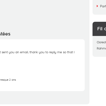
Par
Fil 
stées
Oored
Rahm
st sent you an email, thank you to reply me so that I
 presque 2 ans