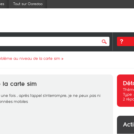
ses
Tout sur Ooredoo
oblème au niveau de la carte sim
»
Dét
 la carte sim
Thème
Type 
ne fois , après l'appel s'interrompre, je ne peux pas ni
2
rép
données mobiles
Act