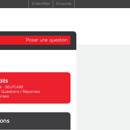
S'identifier
S'inscrire
Poser une question
ails
 :
SELFCARE
:
Questions / Réponses
onses
ions