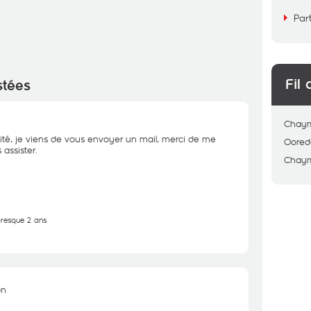
Par
Fil 
stées
Chay
ité, je viens de vous envoyer un mail, merci de me
Oored
assister.
Chay
 presque 2 ans
on