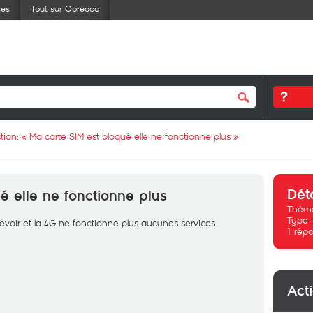
ses
Tout sur Ooredoo
tion: «
Ma carte SIM est bloqué elle ne fonctionne plus
»
Dét
é elle ne fonctionne plus
Thème
Type 
ecevoir et la 4G ne fonctionne plus aucunes services
1
répo
Act