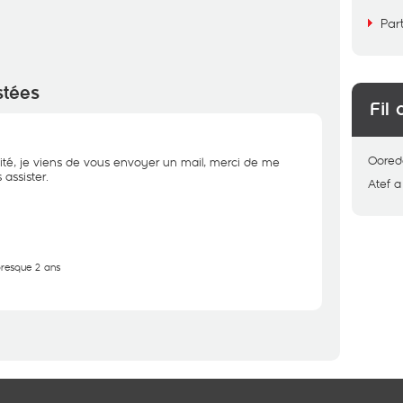
Par
stées
Fil 
Oored
ité, je viens de vous envoyer un mail, merci de me
assister.
Atef
a
 presque 2 ans