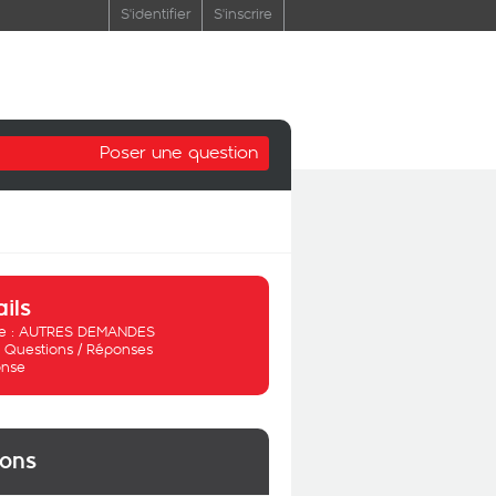
S'identifier
S'inscrire
Poser une question
ails
 :
AUTRES DEMANDES
:
Questions / Réponses
nse
ions