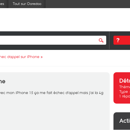
ses
Tout sur Ooredoo
hec dappel sur iPhone
»
Dét
ne
Thème
Type 
vec mon iPhone 15 ça me fait échec d’appel mais j’ai la 4g
1
répo
Act