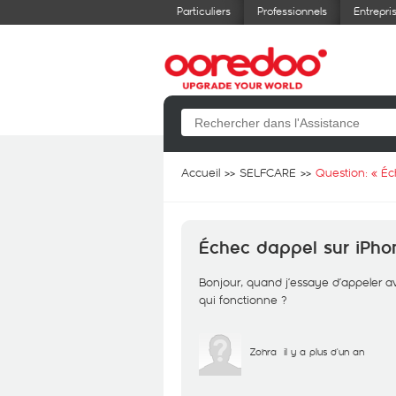
Particuliers
Professionnels
Entrepri
Accueil
SELFCARE
Question: «
Éc
Échec dappel sur iPho
Bonjour, quand j’essaye d’appeler a
qui fonctionne ?
Zohra
il y a plus d'un an