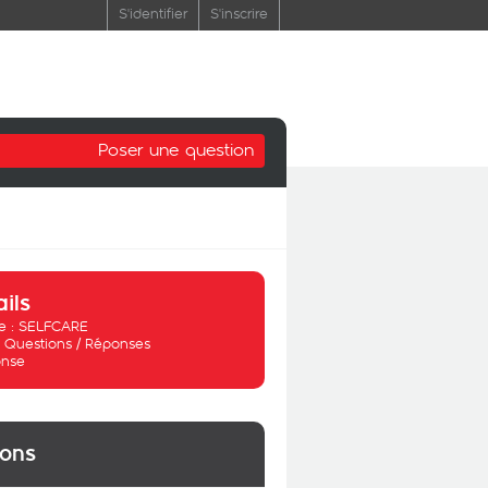
S'identifier
S'inscrire
Poser une question
ails
 :
SELFCARE
:
Questions / Réponses
nse
ions