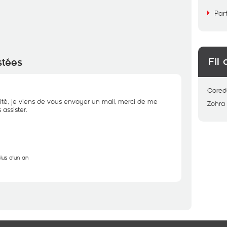
Par
Fil 
stées
Oored
ité, je viens de vous envoyer un mail, merci de me
Zohra
assister.
plus d'un an