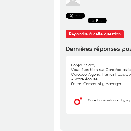
Répondre à cette question
Dernières réponses po
Bonjour Sara,
Vous êtes bien sur Ooredoo assist
Ooredoo Algérie. Par ici:
http://w
A votre écoute!
Faten, Community Manager
Ooredoo Assistance
il y a 