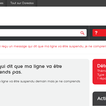
ses
Tout sur Ooredoo
ai reçu un message qui dit que ma ligne va être suspendu, je ne compren
Dét
ui dit que ma ligne va être
Thème
ends pas.
Type 
1
répo
a ligne va être suspendu demain mais je ne comprends
Act