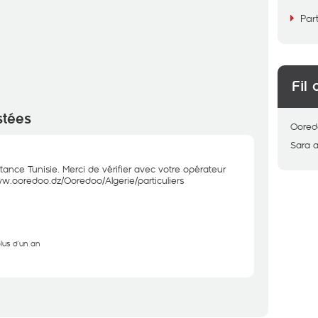
Par
Fil 
stées
Oored
Sara
a
ance Tunisie. Merci de vérifier avec votre opérateur
ww.ooredoo.dz/Ooredoo/Algerie/particuliers
plus d'un an