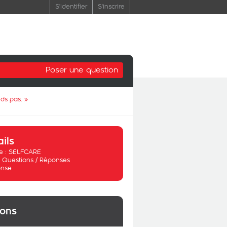
S'identifier
S'inscrire
Poser une question
ds pas.
»
ails
 :
SELFCARE
:
Questions / Réponses
nse
ions