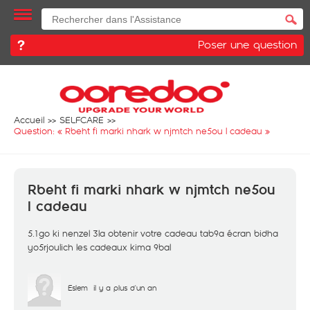
Poser une question
Accueil
SELFCARE
Question: «
Rbeht fi marki nhark w njmtch ne5ou l cadeau
»
Rbeht fi marki nhark w njmtch ne5ou
l cadeau
5.1go ki nenzel 3la obtenir votre cadeau tab9a écran bidha
yo5rjoulich les cadeaux kima 9bal
Eslem
il y a plus d'un an