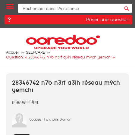
Poser une question
Accueil
SELFCARE
Question: «
28346742 n7b n3rf a3lh réseau m9ch yemchi
»
28346742 n7b n3rf a3lh réseau m9ch
yemchi
gtyyyyccfttgg
bouaziz
il y a plus d'un an