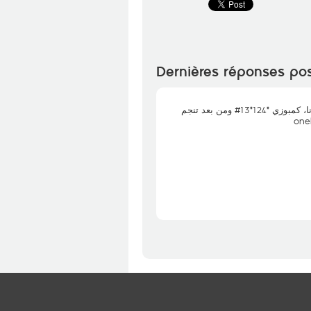
Dernières réponses po
مرحبا بيك Montassar، كان تحب على ميساج البرمجة متع الانترنا، كمبوزي *124*13# ومن بعد تنجم