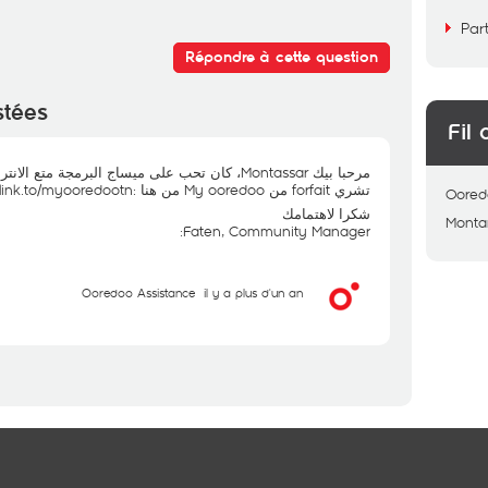
Par
Répondre à cette question
stées
Fil 
تشري forfait من My ooredoo من هنا :onelink.to/myooredootn
Oored
شكرا لاهتمامك
Monta
Faten, Community Manager:
Ooredoo Assistance
il y a plus d'un an