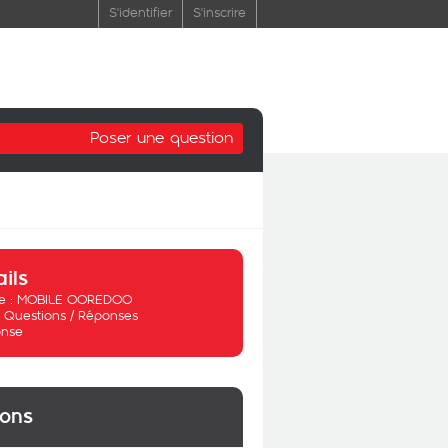
S'identifier
S'inscrire
Poser une question
ails
 :
MOBILE OOREDOO
:
Questions / Réponses
nse
ions