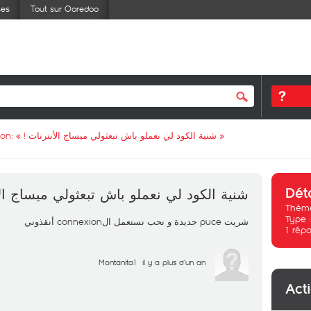
ses
Tout sur Ooredoo
ion: «
شنية الكود لي نعملو باش تبعثولي ميساج الأنترنات !
»
Dét
شنية الكود لي نعملو باش تبعثولي ميساج ا !
Thème
Type 
شريت puce جديدة و نحب نستعمل الconnexion أنقذوني
1
répo
Montanita1
il y a plus d'un an
Act