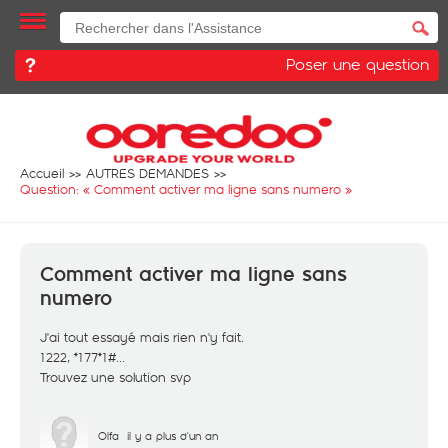
Poser une question
Accueil
AUTRES DEMANDES
Question: «
Comment activer ma ligne sans numero
»
Comment activer ma ligne sans
numero
J'ai tout essayé mais rien n'y fait.
1222, *177*1#...
Trouvez une solution svp
Olfa
il y a plus d'un an