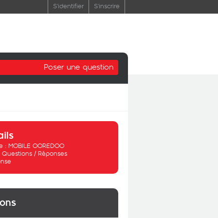
S'identifier
S'inscrire
Poser une question
ails
 :
MOBILE OOREDOO
:
Questions / Réponses
nse
ions