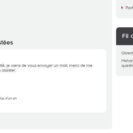
Par
Fil 
stées
Oored
Moham
ité, je viens de vous envoyer un mail, merci de me
quest
assister.
plus d'un an