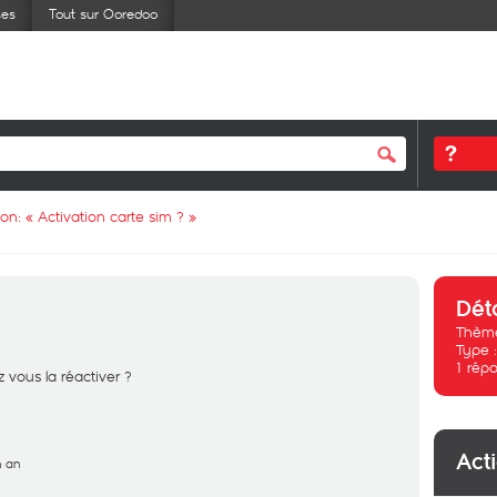
ses
Tout sur Ooredoo
ion: «
Activation carte sim ?
»
Dét
Thème
Type 
1
répo
 vous la réactiver ?
Act
n an