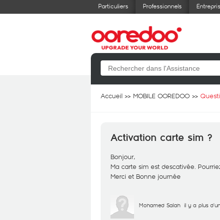
Particuliers
Professionnels
Entrepri
Accueil
MOBILE OOREDOO
Quest
Activation carte sim ?
Bonjour,
Ma carte sim est descativée. Pourriez
Merci et Bonne journée
Mohamed Salah
il y a plus d'u