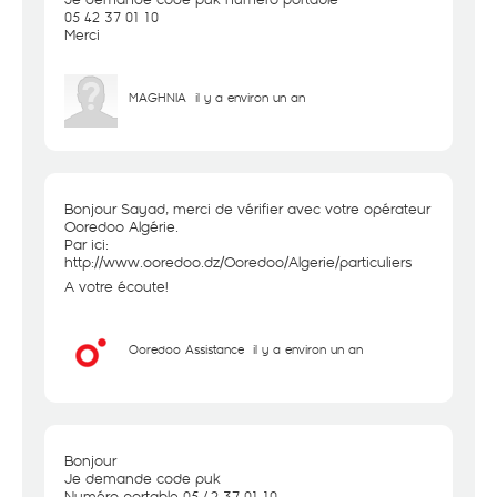
05 42 37 01 10
Merci
MAGHNIA
il y a environ un an
Bonjour Sayad, merci de vérifier avec votre opérateur
Ooredoo Algérie.
Par ici:
http://www.ooredoo.dz/Ooredoo/Algerie/particuliers
A votre écoute!
Ooredoo Assistance
il y a environ un an
Bonjour
Je demande code puk
Numéro portable 05 42 37 01 10