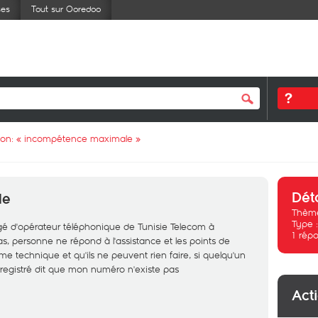
ses
Tout sur Ooredoo
ion: «
incompétence maximale
»
Dét
le
Thème
Type 
gé d'opérateur téléphonique de Tunisie Telecom à
1
répo
s, personne ne répond à l'assistance et les points de
e technique et qu'ils ne peuvent rien faire, si quelqu'un
egistré dit que mon numéro n'existe pas
Act