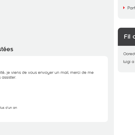
Par
Fil 
stées
Oored
luigi
a
ité, je viens de vous envoyer un mail, merci de me
assister.
plus d'un an