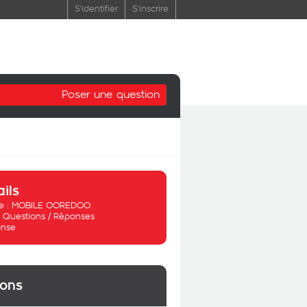
S'identifier
S'inscrire
Poser une question
ails
 :
MOBILE OOREDOO
:
Questions / Réponses
nse
ions