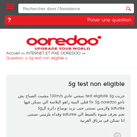
Poser une question
Accueil
INTERNET ET FIXE OOREDOO
Question: «
5g test non eligible
»
5g test non eligible
جربت test eligibité 5g تمشي عادي 100m/s مشيت الصباح بش
ناخو fix 5g ooredoo قتلي البنية راهو البلاصة الي نسكن فيها
saturée ولازمني نستنى حتى تزيد توساع دائرة ال5g
نجم نعرف شنوة بالضبط الي saturee وقداه يلزمني نستنى
انا نسكن في مرناق الغربية