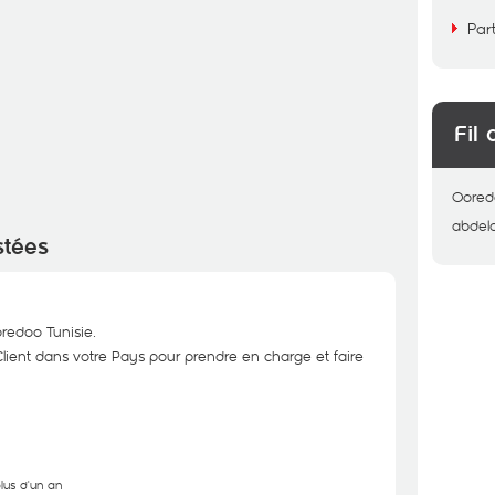
Par
Fil 
Oored
abdela
stées
oredoo Tunisie.
lient dans votre Pays pour prendre en charge et faire
plus d'un an