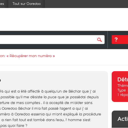
ses
Tout sur Ooredoo
ion: «
Récupérer mon numéro
»
Dét
o
Thème
Type 
6 qui est a été affecté à quelqu'un de Béchar que j' ai
1
répo
t possible qu'il me désiste la puce que je possèdai depuis
verture de mes comptes , il a accepté de m'aider sans
 Ooredoo Béchar il m'a fait passé l'agent a qui j' ai
numéro à Ooredoo essenia qui m'ont expliqué la procédure
Act
ien fait tout est tombé dans l'eau, l' homme s'est
pas quoi faire ?