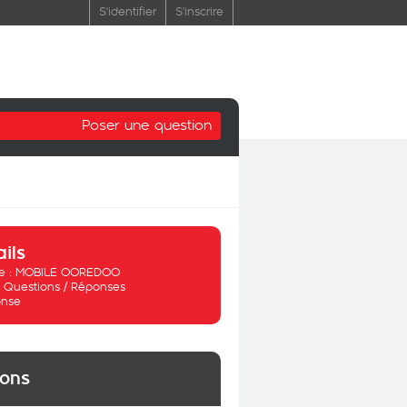
S'identifier
S'inscrire
Poser une question
ails
 :
MOBILE OOREDOO
:
Questions / Réponses
nse
ions