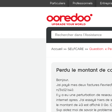
Particuliers
Professionnels
Entrepri
Accueil
SELFCARE
Question: «
Pe
Perdu le montant de c
Bonjour,
Jai payé mes deux factures Fevrier/Ma
n/36521640.
Il y a eu une perturbation de reseau 
internet apres. J'ai essayé hiers de
le montant de 4G est affiché 0 Go.
Svp aidez moi de savoir le probleme