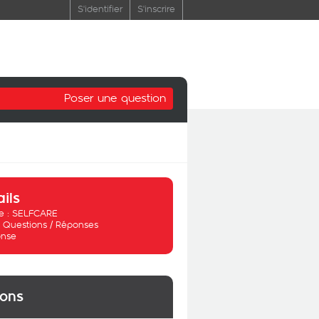
S'identifier
S'inscrire
Poser une question
ails
 :
SELFCARE
:
Questions / Réponses
nse
ions