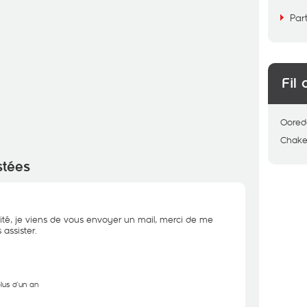
Par
Fil 
Oored
Chake
stées
ité, je viens de vous envoyer un mail, merci de me
assister.
plus d'un an