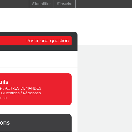
S'identifier
S'inscrire
Poser une question
ails
 :
AUTRES DEMANDES
:
Questions / Réponses
nse
ions