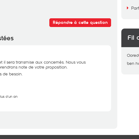
Par
Répondre à cette question
Fil 
stées
Oored
et il sera transmise aux concernés. Nous vous
ben h
 prendrons note de votre proposition.
as de besoin.
plus d'un an