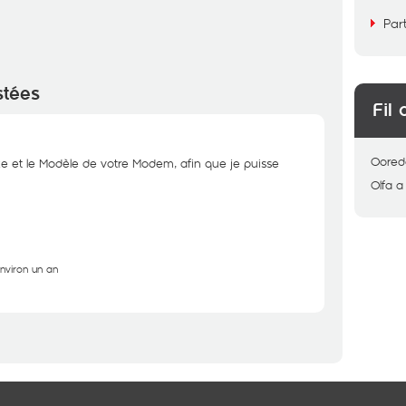
Par
stées
Fil 
Oored
xe et le Modèle de votre Modem, afin que je puisse
Olfa
a
environ un an