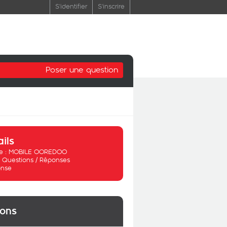
S'identifier
S'inscrire
Poser une question
ails
 :
MOBILE OOREDOO
:
Questions / Réponses
nse
ions