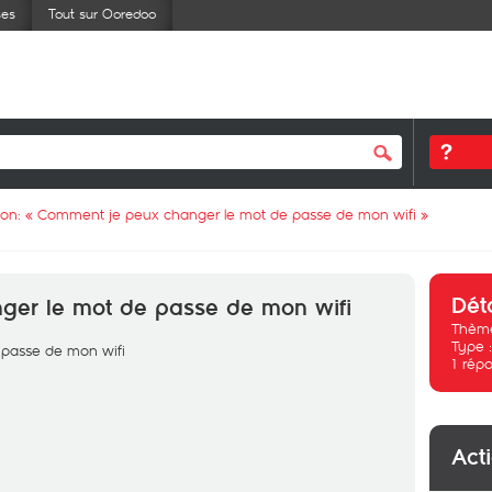
ses
Tout sur Ooredoo
ion: «
Comment je peux changer le mot de passe de mon wifi
»
Dét
ger le mot de passe de mon wifi
Thème
Type 
 passe de mon wifi
1
répo
Act