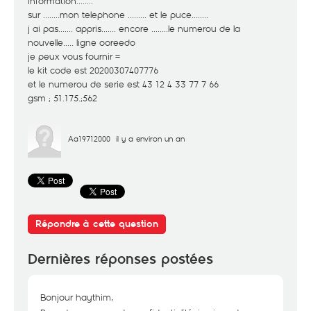
information........
sur ........mon telephone ......... et le puce........
j ai pas....... appris....... encore ........le numerou de la
nouvelle..... ligne ooreedo
je peux vous fournir =
le kit code est 20200307407776
et le numerou de serie est 43 12 4 33 77 7 66
gsm ; 51.175.;562
Aa19712000
il y a environ un an
Répondre à cette question
Dernières réponses postées
Bonjour haythim,