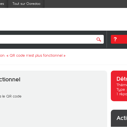
ses
Tout sur Ooredoo
ion: «
QR code n'est plus fonctionnel
»
Dét
ctionnel
Thème
Type 
1
répo
ia le QR code
Act