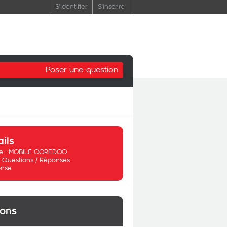
S'identifier
S'inscrire
Poser une question
ails
 :
MOBILE OOREDOO
:
Questions / Réponses
nse
ions