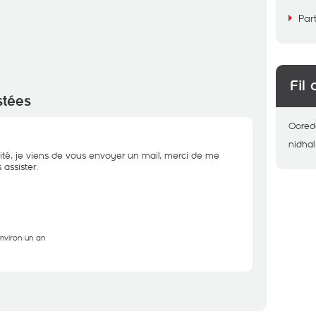
Par
Fil 
stées
Oored
nidhal
ité, je viens de vous envoyer un mail, merci de me
assister.
environ un an