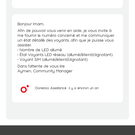
Bonjour Imam,
Afin de pouvoir vous venir en aide, je vous invite à
me fournir le numéro concerné et me communiquer
un état détaillé des voyants, afin que je puisse vous
assister.
• Nombre de LED allumé
• État Voyants LED réseau (allumé/éteint/clignotant):
• Voyant SIM (allumé/éteint/clignotant):
Dans l'attente de vous lire
Aymen, Community Manager
Ooredoo Assistance
il y a environ un an