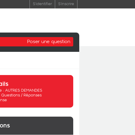
S'identifier
S'inscrire
Poser une question
ails
 :
AUTRES DEMANDES
:
Questions / Réponses
nse
ions