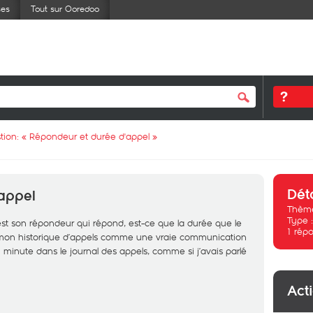
ses
Tout sur Ooredoo
tion: «
Répondeur et durée d'appel
»
Dét
appel
Thème
Type 
est son répondeur qui répond, est-ce que la durée que le
1
répo
mon historique d’appels comme une vraie communication
 1 minute dans le journal des appels, comme si j’avais parlé
Act