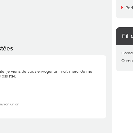
Par
Fil 
stées
Oored
Ouma
ité, je viens de vous envoyer un mail, merci de me
assister.
environ un an