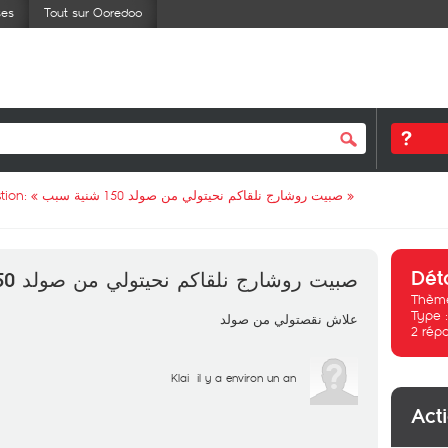
ses
Tout sur Ooredoo
tion: «
صبيت روشارج نلقاكم نحيتولي من صولد 150 شنية سبب
»
Dét
صبيت روشارج نلقاكم نحيتولي من صولد 150 شنية سبب
Thème
Type 
علاش نقصتولي من صولد
2
rép
Klai
il y a environ un an
Act