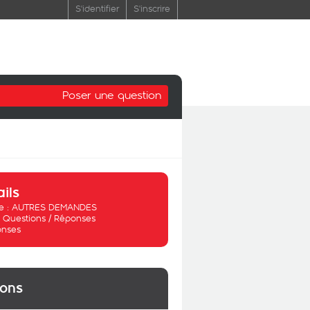
S'identifier
S'inscrire
Poser une question
ails
 :
AUTRES DEMANDES
:
Questions / Réponses
onses
ions