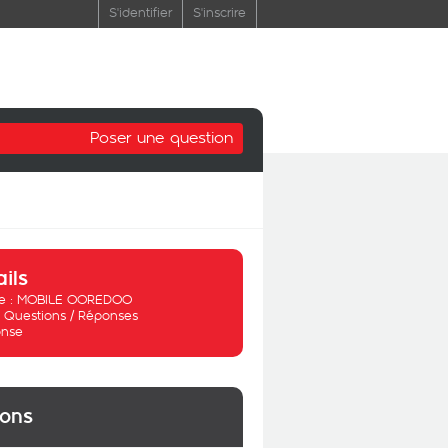
S'identifier
S'inscrire
Poser une question
ails
 :
MOBILE OOREDOO
:
Questions / Réponses
nse
ions