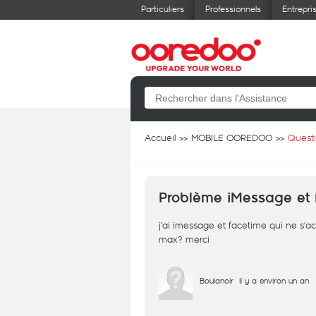
Particuliers
Professionnels
Entrepri
Accueil
MOBILE OOREDOO
Quest
Problème iMessage et F
j'ai imessage et facetime qui ne s'a
max? merci
Boulanoir
il y a environ un an