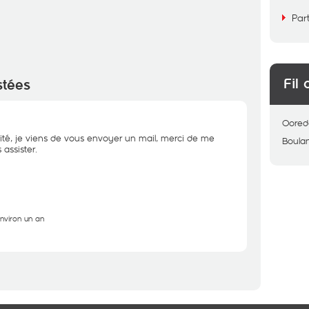
Par
Fil 
stées
Oored
ité, je viens de vous envoyer un mail, merci de me
Boulan
assister.
environ un an