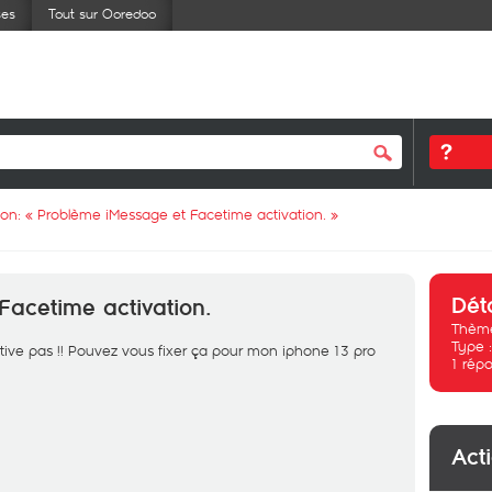
ses
Tout sur Ooredoo
ion: «
Problème iMessage et Facetime activation.
»
Dét
acetime activation.
Thème
Type 
ctive pas !! Pouvez vous fixer ça pour mon iphone 13 pro
1
répo
Act