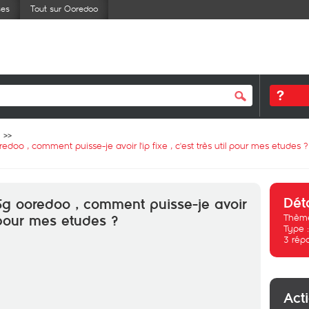
ses
Tout sur Ooredoo
oredoo , comment puisse-je avoir l'ip fixe , c'est très util pour mes etudes ?
Dét
d 5g ooredoo , comment puisse-je avoir
Thème
il pour mes etudes ?
Type 
3
rép
Act