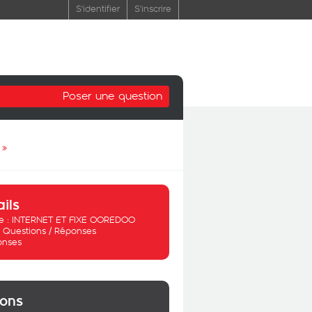
S'identifier
S'inscrire
Poser une question
»
ails
 :
INTERNET ET FIXE OOREDOO
:
Questions / Réponses
onses
ions