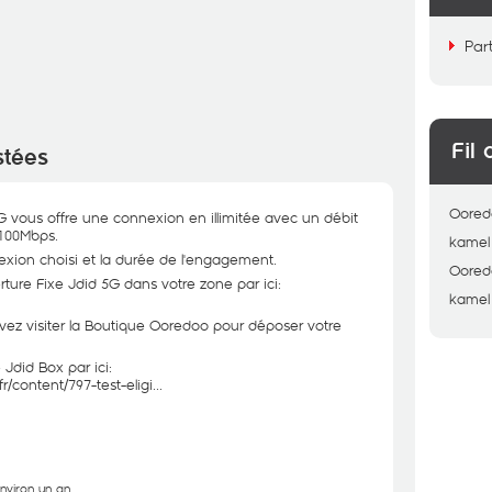
Par
Fil 
stées
Oored
5G vous offre une connexion en illimitée avec un débit
 100Mbps.
kamel
xion choisi et la durée de l'engagement.
Oored
rture Fixe Jdid 5G dans votre zone par ici:
kamel
devez visiter la Boutique Ooredoo pour déposer votre
e Jdid Box par ici:
r/content/797-test-eligi
...
environ un an