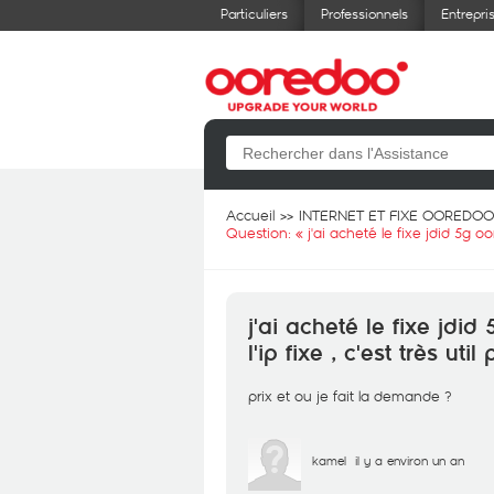
Particuliers
Professionnels
Entrepri
Accueil
INTERNET ET FIXE OOREDOO
Question: «
j'ai acheté le fixe jdid 5g o
j'ai acheté le fixe jdi
l'ip fixe , c'est très ut
prix et ou je fait la demande ?
kamel
il y a environ un an