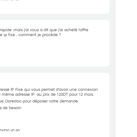
ide ,mais j'ai vous a dit que j'ai acheté l'offre
se ip fixe , comment je procède ?
esse IP Fixe qui vous permet d’avoir une connexion
e même adresse IP. au prix de 120DT pour 12 mois.
tique Ooredoo pour déposer votre demande.
as de besoin
environ un an