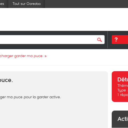
ses
Tout sur Ooredoo
charger garder ma puce.
»
Dét
puce.
Thème
Type 
1
répo
rger ma puce pour la garder active.
Act