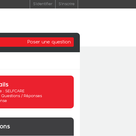
S'identifier
S'inscrire
Poser une question
ails
 :
SELFCARE
:
Questions / Réponses
nse
ions