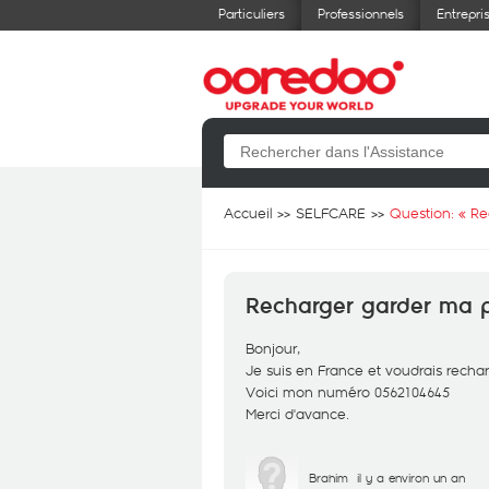
Particuliers
Professionnels
Entrepri
Accueil
SELFCARE
Question: «
Re
Recharger garder ma 
Bonjour,
Je suis en France et voudrais recha
Voici mon numéro 0562104645
Merci d'avance.
Brahim
il y a environ un an