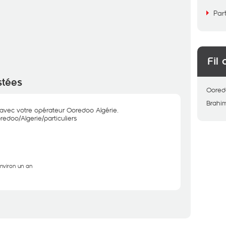
Par
Fil 
stées
Oored
Brahi
 avec votre opérateur Ooredoo Algérie.
edoo/Algerie/particuliers
environ un an