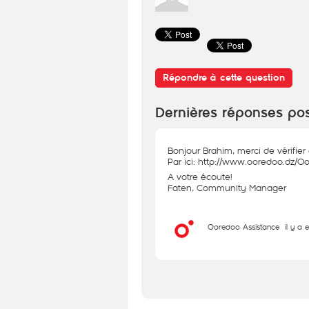
Répondre à cette question
Dernières réponses po
Bonjour Brahim, merci de vérifier
Par ici:
http://www.ooredoo.dz/Oor
A votre écoute!
Faten, Community Manager
Ooredoo Assistance
il y a 