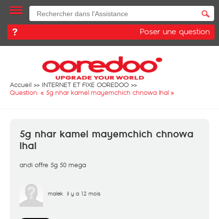
Poser une question
Accueil
INTERNET ET FIXE OOREDOO
Question: «
5g nhar kamel mayemchich chnowa lhal
»
5g nhar kamel mayemchich chnowa
lhal
andi offre 5g 50 mega
malek
il y a 12 mois