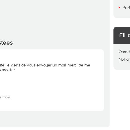
Par
Fil 
stées
Oored
Moha
ité, je viens de vous envoyer un mail, merci de me
assister.
12 mois