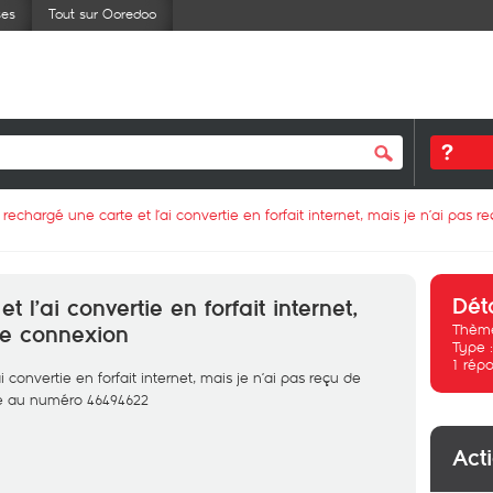
ses
Tout sur Ooredoo
ai rechargé une carte et l’ai convertie en forfait internet, mais je n’ai pas
Dét
t l’ai convertie en forfait internet,
Thème
de connexion
Type 
1
répo
ai convertie en forfait internet, mais je n’ai pas reçu de
gne au numéro 46494622
Act