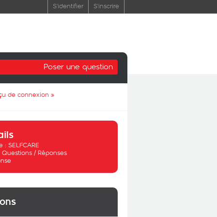
S'identifier
S'inscrire
Poser une question
 reçu de connexion
»
ails
 :
SELFCARE
:
Questions / Réponses
nse
ions