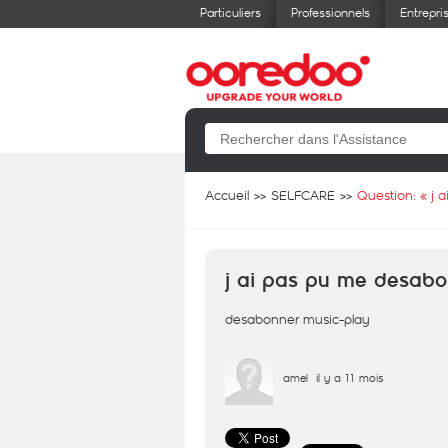
Particuliers
Professionnels
Entrepri
Accueil
SELFCARE
Question: «
j 
j ai pas pu me desabo
desabonner music-play
amel
il y a 11 mois