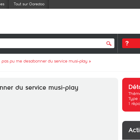
ses
Tout sur Ooredoo
ai pas pu me desabonner du service musi-play
»
Dét
nner du service musi-play
Thème
Type 
1
répo
Act