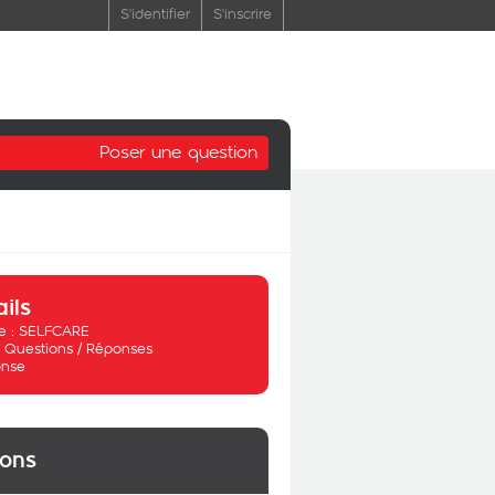
S'identifier
S'inscrire
Poser une question
ails
 :
SELFCARE
:
Questions / Réponses
nse
ions