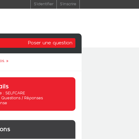
S'identifier
S'inscrire
Poser une question
os.
»
ails
 :
SELFCARE
:
Questions / Réponses
nse
ions