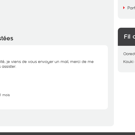
Par
Fil 
stées
Oored
ité, je viens de vous envoyer un mail, merci de me
Kouki
assister.
11 mois