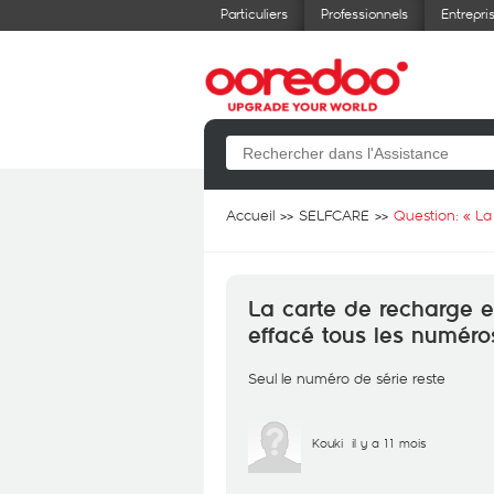
Particuliers
Professionnels
Entrepri
Accueil
SELFCARE
Question: «
La
La carte de recharge e
effacé tous les numéro
Seul le numéro de série reste
Kouki
il y a 11 mois