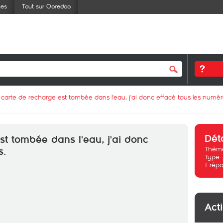
ses
Tout sur Ooredoo
 carte de recharge est tombée dans l'eau, j'ai donc effacé tous les numér
Dét
st tombée dans l'eau, j'ai donc
Thème
s.
Type 
1
répo
Act