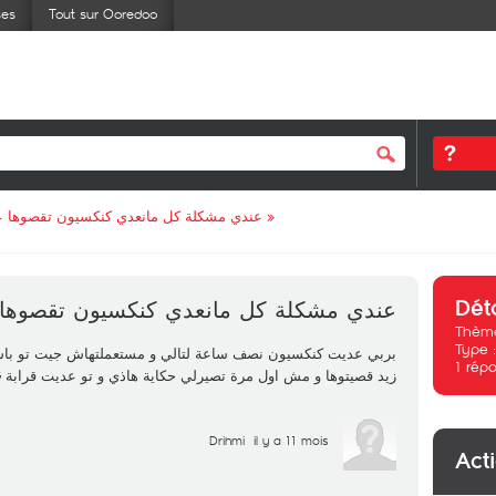
ses
Tout sur Ooredoo
عندي مشكلة كل مانعدي كنكسيون تقصوها عل
»
Dét
عندي مشكلة كل مانعدي كنكسيون تقصوها ع
Thème
Type 
بربي عديت كنكسيون نصف ساعة لتالي و مستعملتهاش جيت تو با
1
répo
زيد قصيتوها و مش اول مرة تصيرلي حكاية هاذي و تو عديت قرابة 1G
Drihmi
il y a 11 mois
Act