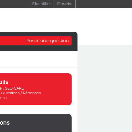
S'identifier
S'inscrire
Poser une question
ails
 :
SELFCARE
:
Questions / Réponses
nse
ions