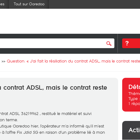
ses
Tout sur Ooredoo
Question: «
J'ai fait la résiliation du contrat ADSL, mais le contrat rest
Dét
 du contrat ADSL, mais le contrat reste
Thème
Type 
1
répo
ntrat ADSL 36219962 , restitué le matériel et suivi
son terme.
utique Ooredoo hier, l’opérateur m’a informé qu’il m’est
Act
 à l’offre Fix Jdid 5G en raison d’un problème lié à mon