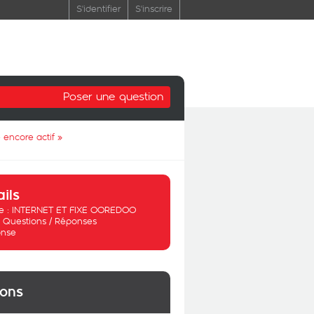
S'identifier
S'inscrire
Poser une question
e encore actif
»
ails
 :
INTERNET ET FIXE OOREDOO
:
Questions / Réponses
nse
ions